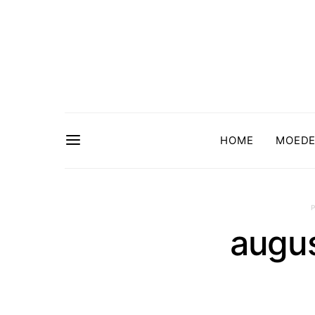
HOME
MOED
augu