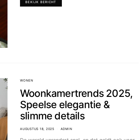
BEKIJK BERICHT
WONEN
Woonkamertrends 2025,
Speelse elegantie &
slimme details
AUGUSTUS 18, 2025
ADMIN
De wereld verandert snel, en dat geldt ook voor