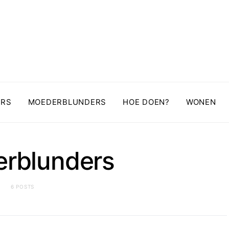
ERS
MOEDERBLUNDERS
HOE DOEN?
WONEN
rblunders
6 POSTS