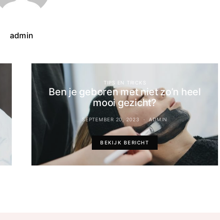
admin
TIPS EN TRICKS
Ben je geboren met niet zo’n heel
mooi gezicht?
SEPTEMBER 20, 2023
ADMIN
BEKIJK BERICHT