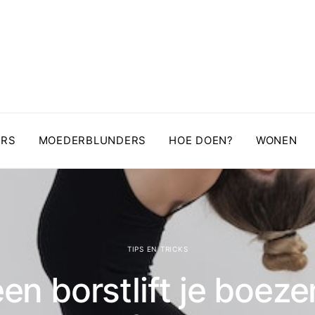
ERS
MOEDERBLUNDERS
HOE DOEN?
WONEN
TIPS EN TRICKS
en borstlift je boez