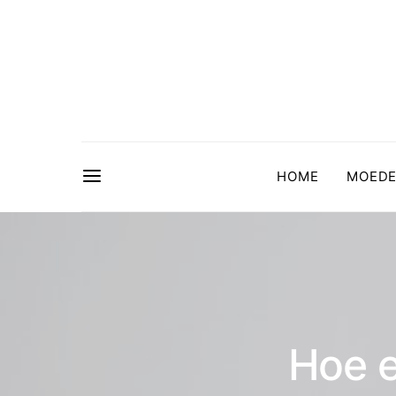
HOME
MOED
Hoe e