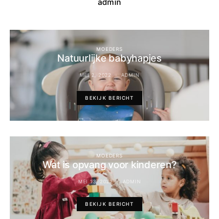
admin
MOEDERS
Natuurlijke babyhapjes
MEI 2, 2022
ADMIN
BEKIJK BERICHT
MOEDERS
Wat is opvang voor kinderen?
MEI 13, 2022
ADMIN
BEKIJK BERICHT