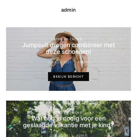
admin
TIPS EN TRICKS
Jumpsuit dragen combineer met
deze schoenen!
JUNI 24, 2021
ADMIN
BEKIJK BERICHT
TIPS EN TRICKS
Wat heb je nodig voor een
geslaagde vakantie met je kind?
JULI 2, 2021
ADMIN