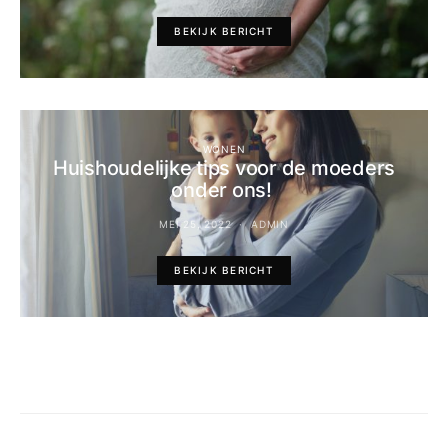
BEKIJK BERICHT
WONEN
Huishoudelijke tips voor de moeders
onder ons!
MEI 25, 2022
ADMIN
BEKIJK BERICHT