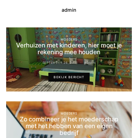
admin
MOEDERS
Verhuizen met kinderen, hier moet je
rekening mee houden
SEPTEMBER 26, 2021
ADMIN
BEKIJK BERICHT
MOEDERS
Zo combineer je het moederschap
met het hebben van een eigen
bedrijf