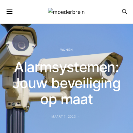
WONEN
Alarmsystemen:
Jouw beveiliging
op maat
MAART 7, 2023