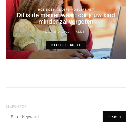
HOE DOEN ANDERE MOEDERS HET
Dit is de manier waardoor jouw kind
minder zal vergeten
MAART 9, 2023
ADMIN
BEKIJK BERICHT
SEARCH FOR:
SEARCH