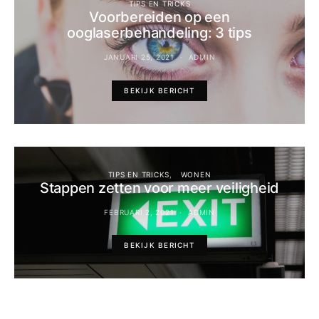
TIPS EN TRICKS
Voorbereiden op een
ooglaserbehandeling: 3 tips
JANUARI 25, 2021
ADMIN
BEKIJK BERICHT
TIPS EN TRICKS
WONEN
Stappen zetten voor meer veiligheid
FEBRUARI 2, 2021
ADMIN
BEKIJK BERICHT