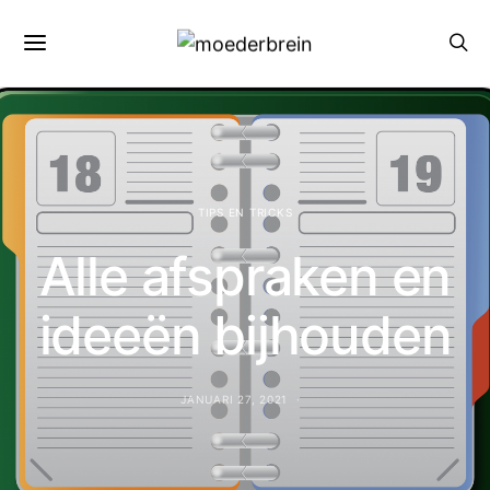
TIPS EN TRICKS
Alle afspraken en
ideeën bijhouden
JANUARI 27, 2021