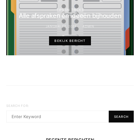
TIPS EN TRICKS
Alle afspraken en ideeën bijhouden
JANUARI 27, 2021
ADMIN
BEKIJK BERICHT
SEARCH FOR:
SEARCH
RECENTE BERICHTEN