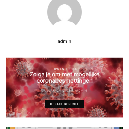
admin
TIPS EN TRICKS
Zo ga je om met mogelijke
coronabesmettingen
JANUARI 24, 2021
ADMIN
BEKIJK BERICHT