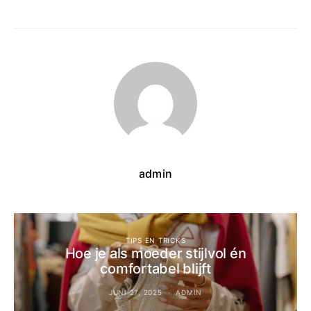
admin
TIPS EN TRICKS
Hoe je als moeder stijlvol én
comfortabel blijft
JUNI 27, 2025
ADMIN