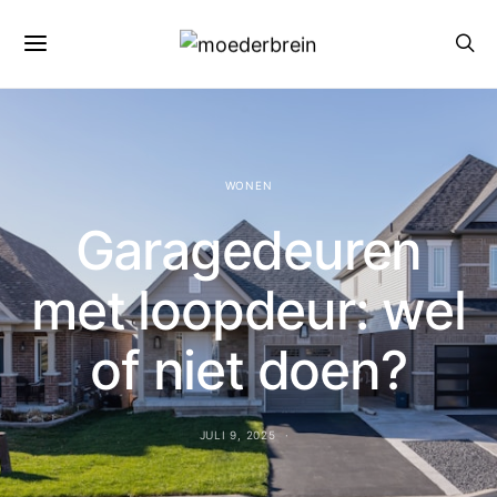
WONEN
Garagedeuren
met loopdeur: wel
of niet doen?
JULI 9, 2025