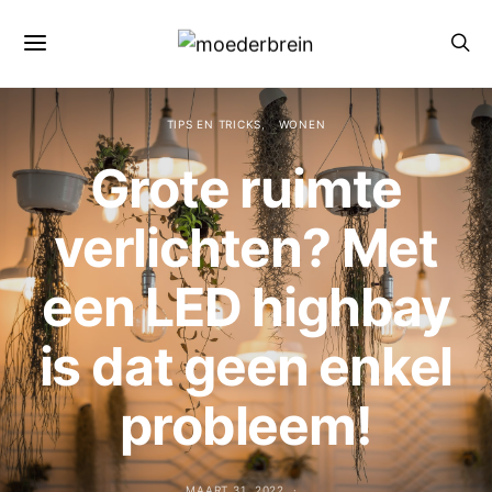
TIPS EN TRICKS
WONEN
Grote ruimte
verlichten? Met
een LED highbay
is dat geen enkel
probleem!
MAART 31, 2022