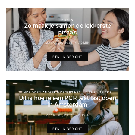
KOKEN
Zo maak je samen de lekkerste
pizza’s
MAART 29, 2022
ADMIN
BEKIJK BERICHT
HOE DOEN ANDERE MOEDERS HET
TIPS EN TRICKS
Dit is hoe je een PCR test laat doen
in Amsterdam
MAART 31, 2022
ADMIN
BEKIJK BERICHT