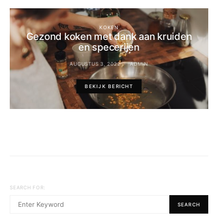
KOKEN
Gezond koken met dank aan kruiden
en specerijen
AUGUSTUS 3, 2022
ADMIN
BEKIJK BERICHT
SEARCH FOR:
SEARCH