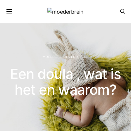
MOEDERS
TIPS EN TRICKS
Een doula , wat is
het en waarom?
SEPTEMBER 15, 2020