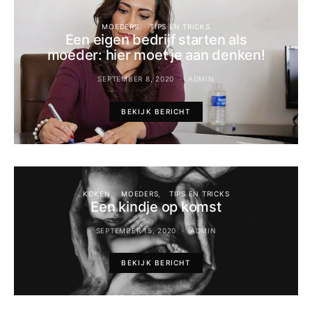
MOEDERS
TIPS EN TRICKS
Een eigen bedrijf starten als
moeder: hier moet je aan denken!
SEPTEMBER 8, 2020
ADMIN
BEKIJK BERICHT
KOKEN
MOEDERS
TIPS EN TRICKS
Een kindje op komst
SEPTEMBER 15, 2020
ADMIN
BEKIJK BERICHT